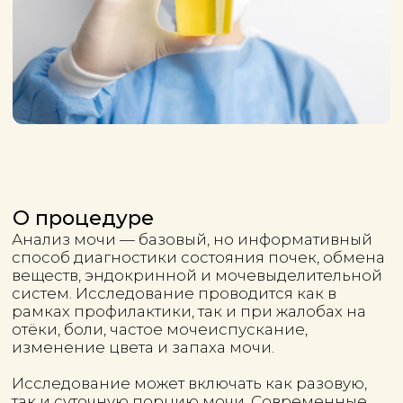
О процедуре
Анализ мочи — базовый, но информативный
способ диагностики состояния почек, обмена
веществ, эндокринной и мочевыделительной
систем. Исследование проводится как в
рамках профилактики, так и при жалобах на
отёки, боли, частое мочеиспускание,
изменение цвета и запаха мочи.
Исследование может включать как разовую,
так и суточную порцию мочи. Современные
методы позволяют выявить воспалительные
процессы, нарушения фильтрации,
гормональные сбои, риски
камнеобразования и многое другое.