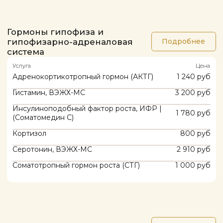
Услуга
Цена
Альфа-фетопротеин (АФП)
725 руб
Ассоциированный с беременостью
1 280 руб
протеин A (PAPP-A)
Общий бета-ХГЧ (диагностика
720 руб
беременности, онкомаркер)
Плацентарный лактоген
1 230 руб
Плацентарный фактор роста (PLGF)
4 555 руб
Свободная субъеденица бета-ХГЧ
1 530 руб
(пренатальный скрининг)
Трофобластический юета-1-гликопротеин
700 руб
Эстриол свободный
855 руб
Ренин-альдостероновая
Подробнее
система
Услуга
Цена
Альдостерон
1 240 руб
Альдостерон-рениновое соотношение
2 395 руб
Ренин
1 420 руб