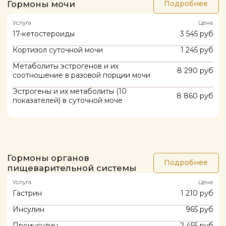
Тесты репродукции
Подробнее
Услуга
Цена
Андростендиол глюкуронид
1 920 руб
Антимюллеров гормон (АМГ, АМН,Mis)
1 830 руб
Гидроксипрогестерон (17-ОН-
1 000 руб
прогестерон)
Глобулин, связывающий половые гормоны
765 руб
(ГСПГ, SHBG)
Дегидроэпиандростерон сульфат (ДГЭА-
740 руб
сульфат)
Дигидротестостерон
1 945 руб
Ингибин В
1 725 руб
Лютеинизирующий гормон (ЛГ)
765 руб
Макропролактин
1 645 руб
Прогестерон
765 руб
Пролактин
765 руб
Стероидный профиль крови
9 615 руб
Тестостерон общий
740 руб
Тестостерон общий в крови, ВЭЖХ-МС
2 100 руб
Тестостерон свободный
2 195 руб