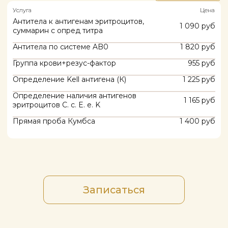
Стоматология
Чекап
Стоматолог
Ногтевой сервис
Женский сервис
Детский сервис
Мужской сервис
Ортониксия / Протезирование
Гинекология
Гинеколог
Трихология
Трихология
Меню сайта
Главная
О нас
Акции
Цены
Аппараты
Программы
Блог
Контакты