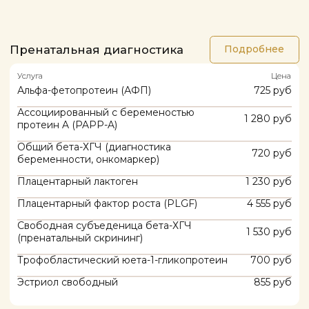
Трийодтиронин общий (Т3 общий)
725 руб
Трийодтиронин реверсивный (rТ3) ВЭЖХ-
7 680 руб
МС
Трийодтиронин свободный (Т3
740 руб
свободный)
Изосерология
Подробнее
Услуга
Цена
Антитела к антигенам эритроцитов,
1 090 руб
суммарин с опред титра
Антитела по системе AB0
1 820 руб
Группа крови+резус-фактор
955 руб
Определение Kell антигена (К)
1 225 руб
Определение наличия антигенов
1 165 руб
эритроцитов C. c. E. e. K
Прямая проба Кумбса
1 400 руб