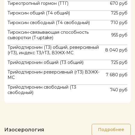
Инъекционная косметология
Брови и ресницы
Коррекция, окрашивание бровей и ресниц
Ламинирование
Макияж
Визаж
Коррекция фигуры
RSL SCULPTING Коррекция фигуры
Аппаратный массаж ICOONE
Прессотерапия (массаж сжатым воздухом)
Парикмахерский зал
Женский зал
Мужской зал
Детская стрижка
Стилисты
Массажи и SPA
Эпиляция
Массаж
Лазерная эпиляция
Массаж лица
Депиляция воском
Лаборатория КДЛ
Хаммам
La Sultane de Saba в Хаммаме
Анализ крови
Массаж+хамам (10-15 мин)
Анализ мочи
Витамины и микроэлементы
Обертывание
Общеклинические исследования
Скрабирование
Диагностика герпесвирусных инфекций