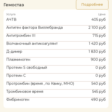
Услуга
Цена
Гастрин
1 210 руб
Инсулин
965 руб
Проинсулин
2 455 руб
С-пептид
915 руб
Соотношение концентраций пепсиногена
2 465 руб
I и пепсиногена II
Маркеры остеопороза
Подробнее
Услуга
Цена
Кальцитонин
1 605 руб
Маркер формирования костного матрикса
P1NP (N-терминальный пропептид
2 325 руб
проколлагена 1 типа)
Остеокальцин
1 285 руб
Паратгормон
1 185 руб
Пренатальная диагностика
Подробнее