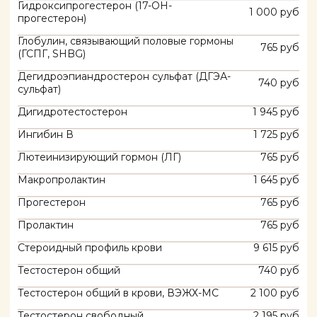
Email:
info@gkclinic.ru
Московская область, Одинцовский
округ, д. Солослово, СНТ Горки-2, ст.
132
Пн - Вс: 10:00 - 22:00