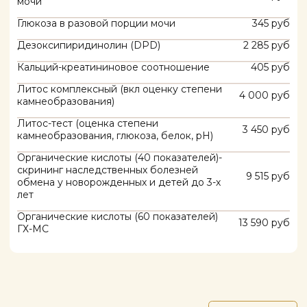
Гемостаз
Подробнее
Услуга
Цена
АЧТВ
405 руб
Антиген фактора Виллебранда
2 100 руб
Антитромбин III
715 руб
Волчаночный антикоагулянт
1 420 руб
Д-димер
1 830 руб
Плазминоген
900 руб
Протеин S свободный
0 руб
Протеин С
0 руб
Протромбин (время , по Квику, МНО)
540 руб
Тромбиновое время
545 руб
Фибриноген
490 руб
Гормоны гипофиза и
гипофизарно-адреналовая
Подробнее
система
Услуга
Цена
Адренокортикотропный гормон (АКТГ)
1 240 руб