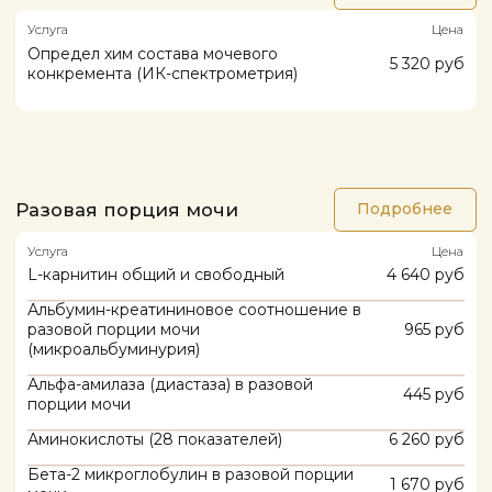
лет
Органические кислоты (60 показателей)
13 590 руб
ГХ-МС
Суточная порция мочи
Подробнее
Услуга
Цена
Креатинин
375 руб
Литогенные субстанции мочи, 8 аналитов-
2 765 руб
оценка риска камнеобразования
Микроальбумин
610 руб
Мочевая кислота
405 руб
Мочевина
375 руб
Натрий, калий,хлор (Na/K/Cl)
400 руб
Общий белок
415 руб
Оксалаты
1 410 руб
Проба Реберга
445 руб