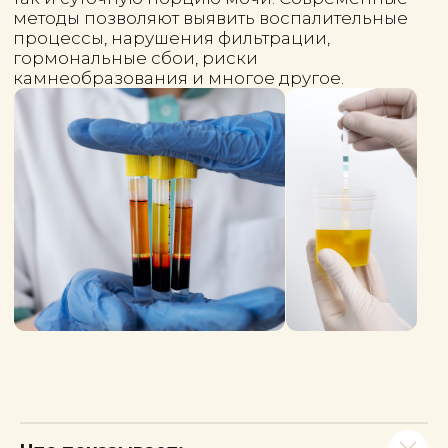
Исследование конкремента
Подробнее
Услуга
Цена
Определ хим состава мочевого
5 320 руб
конкремента (ИК-спектрометрия)