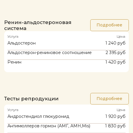
Записаться
НАШИ КОНТАКТЫ
Telegram
WhatsApp
Instagram*
*деятельность организации Meta* запрещена на территории РФ
Телефон:
+7(925)008-88-99
+7(499)504-88-99