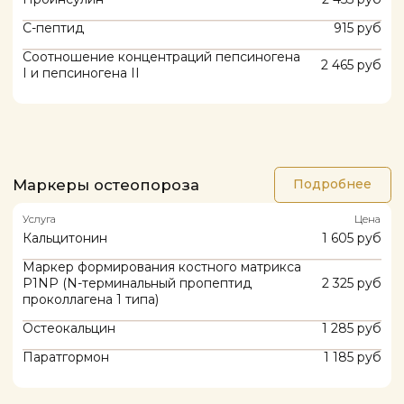
Фолликулостимулирующий гормон (ФГС)
765 руб
Эстрадиол (Е2)
765 руб
Эстрогены крови (эстрадионл, эстрон и
2 765 руб
эстриол), ВЭЖХ-МС
Функция щитовидной железы
Подробнее
Услуга
Цена
Антитела к микросомальной
870 руб
тиреопероксидазе (Анти-ТПО)
Антитела к рецепторамитиретропного
2 120 руб
гормона
Антитела к тиреоглобулину (Анти-ТГ)
890 руб
Тиреоглобулин
1 165 руб
Тиреотропный гормон (ТТГ)
670 руб
Тироксин общий (Т4 общий)
725 руб
Тироксин свободный (Т4 свободный)
710 руб
Тироксин-связывающая способность
955 руб
сыворотки (T-uptake)
Трийодтиронин (Т3) общий, реверсивный
8 040 руб
(rТ3), индекс Т3/rТ3, ВЭЖХ-МС