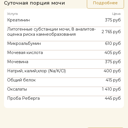
Гистамин, ВЭЖХ-МС
3 200 руб
Инсулиноподобный фактор роста, ИФР |
1 780 руб
(Соматомедин С)
Кортизол
800 руб
Серотонин, ВЭЖХ-МС
2 910 руб
Соматотропный гормон роста (СТГ)
1 000 руб
Гормоны мочи
Подробнее
Услуга
Цена
17-кетостероиды
3 545 руб
Кортизол суточной мочи
1 245 руб
Метаболиты эстрогенов и их
8 290 руб
соотношение в разовой порции мочи
Эстрогены и их метаболиты (10
8 860 руб
показателей) в суточной моче
Гормоны органов
Подробнее
пищеварительной системы