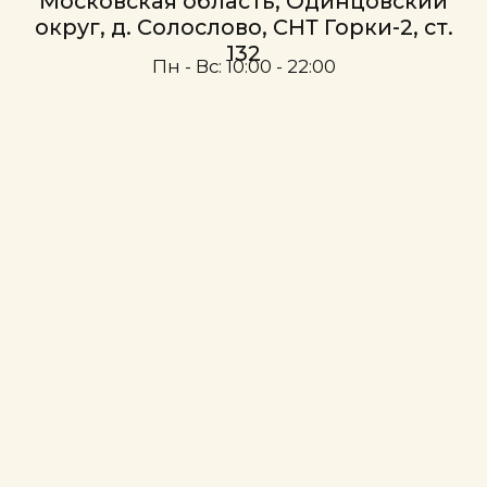
Визаж
Коррекция фигуры
RSL SCULPTING Коррекция фигуры
Аппаратный массаж ICOONE
Прессотерапия (массаж сжатым воздухом)
Парикмахерский зал
Женский зал
Мужской зал
Детская стрижка
Стилисты
Массажи и SPA
Эпиляция
Массаж
Лазерная эпиляция
Массаж лица
Депиляция воском
Лаборатория КДЛ
Хаммам
La Sultane de Saba в Хаммаме
Анализ крови
Массаж+хамам (10-15 мин)
Анализ мочи
Витамины и микроэлементы
Обертывание
Общеклинические исследования
Скрабирование
Диагностика герпесвирусных инфекций
Стоматология
Чекап
Стоматолог
Ногтевой сервис
Женский сервис
Детский сервис
Мужской сервис