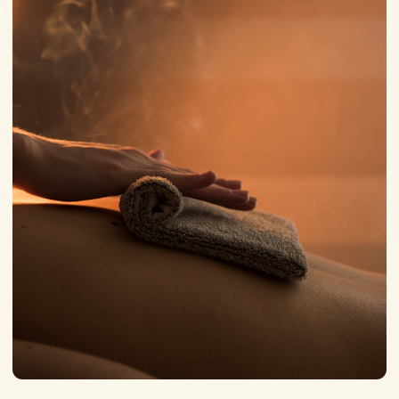
О процедуре
Глубокое очищение, тепло и восстановление в
восточной паровой бане
Хамам — это традиционная восточная паровая
баня с мягким влажным теплом, которая дарит
коже чистоту, телу расслабление, а уму —
покой. Это идеальный способ подготовить
кожу к дальнейшим процедурам,
активизировать кровообращение и вывести
токсины.
В клинике «Гармония красоты» хамам — это
эстетичный, комфортный и деликатный ритуал
с участием профессионального мастера.