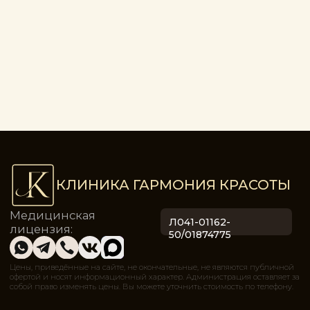
Ортониксия / Протезирование
Гинекология
Гинеколог
Трихология
Трихология
Меню сайта
Главная
О нас
Акции
Цены
Аппараты
Программы
Блог
Контакты