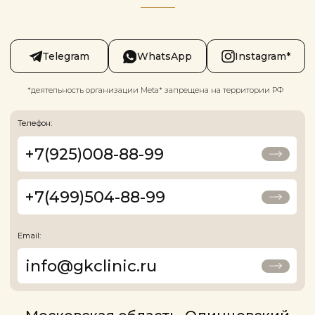
КЛИНИКА ГАРМОНИЯ КРАСОТЫ
Медицинская
Л041-01162-
лицензия:
50/01874775
Цены, приведённые на сайте, не окончательные, не являются публичной
офертой и носят информационный характер. Администрация оставляет за
собой право изменять цены. Вы можете уточнить стоимость по телефону.
Наши услуги
Косметология
Аппаратная косметология
Уходы и чистки
Инъекционная косметология
Брови и ресницы
Коррекция, окрашивание бровей и ресниц
Ламинирование
Макияж