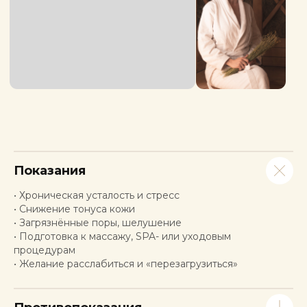
Хаммам
Подробнее
Услуга
Время
Цена
Хаммам 120 мин
120 мин.
12600 руб
Хаммам 30 мин
30 мин.
3675 руб
Хаммам 60 мин
60 мин.
6825 руб
Показания
Хаммам 90 мин
90 мин.
9450 руб
• Хроническая усталость и стресс
• Снижение тонуса кожи
• Загрязнённые поры, шелушение
• Подготовка к массажу, SPA- или уходовым
Записаться
процедурам
• Желание расслабиться и «перезагрузиться»