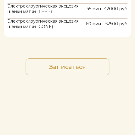
+7(925)008-88-99
+7(499)504-88-99
Email:
info@gkclinic.ru
Московская область, Одинцовский
округ, д. Солослово, СНТ Горки-2, ст.
132
Пн - Вс: 10:00 - 22:00