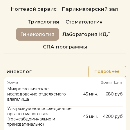
Гинеколог
Подробнее
Услуга
Время
Цена
Микроскопическое
исследование отделяемого
45 мин.
680 руб
влагалища
Ультразвуковое исследование
органов малого таза
45 мин.
4200 руб
(трансабдоминально и
трансвагинально)
Фемофлор Скрин-12 (ДНК)
45 мин.
4750 руб
Аугментация "точки G" (без
45 мин.
12600 руб
стоимости препарата)
Бужирование цервикального
45 мин.
8400 руб
канала
Взятие биопсии
45 мин.
8400 руб
Восстановление
чувствительности интимной зоны
45 мин.
47250 руб
и яркости оргазма методом
микрокоагуляции
Гименопластика (пластика
45 мин.
26250 руб
девственной плевы)
Забор крови для плазмотерапии
45 мин.
2625 руб
Кольпоскопия
45 мин.
6300 руб