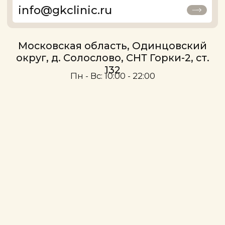
Наши услуги
Косметология
Аппаратная косметология
Уходы и чистки
Инъекционная косметология
Брови и ресницы
Коррекция, окрашивание бровей и ресниц
Ламинирование
Макияж
Визаж
Коррекция фигуры
RSL SCULPTING Коррекция фигуры
Аппаратный массаж ICOONE
Прессотерапия (массаж сжатым воздухом)
Парикмахерский зал
Женский зал
Мужской зал
Детская стрижка
Стилисты
Массажи и SPA
Эпиляция
Массаж
Лазерная эпиляция
Массаж лица
Депиляция воском
Лаборатория КДЛ
Хаммам