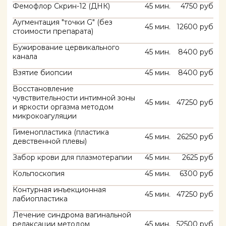
Контурная инъекционная
45 мин.
47250 руб
лабиопластика
Лечение синдрома вагинальной
релаксации методом
45 мин.
52500 руб
миктокоагуляции 1 степени
Лечение синдрома вагинальной
релаксации методом
45 мин.
73500 руб
миктокоагуляции 2 степени
Лечение стрессового
недержания мочи легкой
45 мин.
52500 руб
степени методом
микрокоагуляции
Марсупализация кисты
45 мин.
36750 руб
бартолиновой железы
Парауретральное введение геля
гиалуроновой кислоты для
45 мин.
21000 руб
коррекции недержания мочи
(без стоимости препарата)
Плазмотерапия вульвы,
45 мин.
10500 руб
влагалища
Прием
45 мин.
6300 руб
Хирургическая пластика малых
45 мин.
52500 руб
половых губ
Электрохирургическая эксцезия
45 мин.
42000 руб
шейки матки (LEEP)
Электрохирургическая эксцезия
60 мин.
52500 руб
шейки матки (CONE)