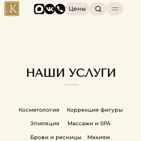
Цены
НАШИ УСЛУГИ
Косметология
Коррекция фигуры
Эпиляция
Массажи и SPA
Брови и ресницы
Макияж
Ногтевой сервис
Парикмахерский зал
Трихология
Стоматология
Гинекология
Лаборатория КДЛ
СПА программы