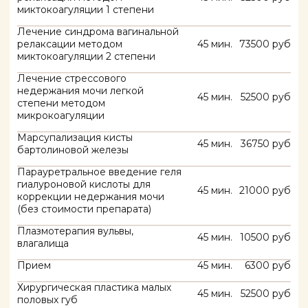
Записаться
НАШИ КОНТАКТЫ
Telegram
WhatsApp
Instagram*
*деятельность организации Meta* запрещена на территории РФ
Телефон: