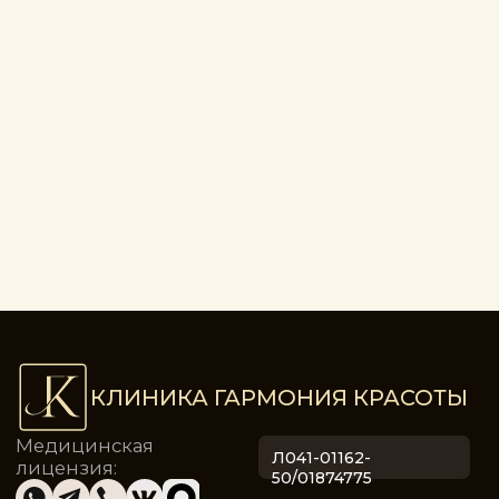
La Sultane de Saba в Хаммаме
Анализ крови
Массаж+хамам (10-15 мин)
Анализ мочи
Витамины и микроэлементы
Обертывание
Общеклинические исследования
Скрабирование
Диагностика герпесвирусных инфекций
Стоматология
Чекап
Стоматолог
Ногтевой сервис
Женский сервис
Детский сервис
Мужской сервис
Ортониксия / Протезирование
Гинекология
Гинеколог
Трихология
Трихология
Меню сайта
Главная
О нас
Акции
Цены
Аппараты
Программы
Блог