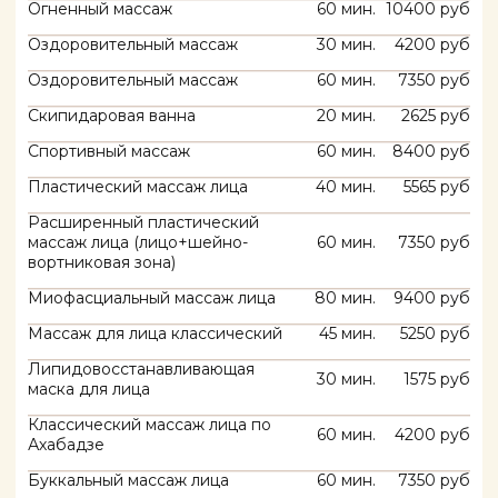
Процедура-уход "Секреты
90 мин.
18900 руб
океана" 90 мин
Массаж лица
Подробнее
Услуга
Время
Цена
Классический массаж лица по
30 мин.
4200 руб
Ахабадзе
Массаж лица классический 45
45 мин.
5250 руб
мин
Массаж по Жаке (для
жирной и
20 мин.
2100 руб
комбинированной
кожи) 15-20 мин
Пластический массаж лица
40 мин.
5775 руб
(Корейская техника) 40 мин
Хаммам
Подробнее
Услуга
Время
Цена
Хаммам 120 мин
120 мин.
12600 руб