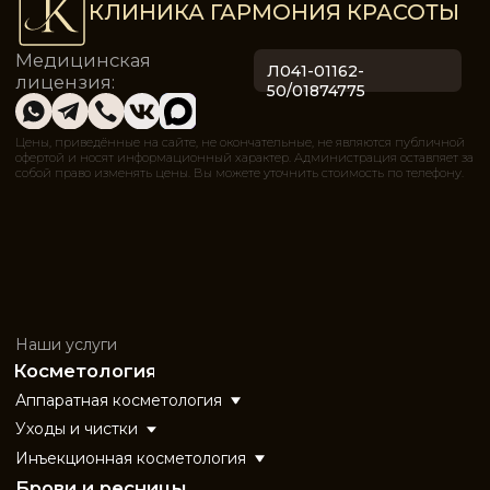
Политика обработки персональных
данных
© 2025, все права защищены