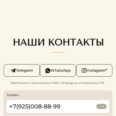
Аппаратный массаж ICOONE
Прессотерапия (массаж сжатым воздухом)
Парикмахерский зал
Женский зал
Мужской зал
Детская стрижка
Стилисты
Массажи и SPA
Эпиляция
Массаж
Лазерная эпиляция
Массаж лица
Депиляция воском
Лаборатория КДЛ
Хаммам
La Sultane de Saba в Хаммаме
Анализ крови
Массаж+хамам (10-15 мин)
Анализ мочи
Витамины и микроэлементы
Обертывание
Общеклинические исследования
Скрабирование
Диагностика герпесвирусных инфекций
Стоматология
Чекап
Стоматолог
Ногтевой сервис
Женский сервис
Детский сервис
Мужской сервис
Ортониксия / Протезирование
Гинекология
Гинеколог