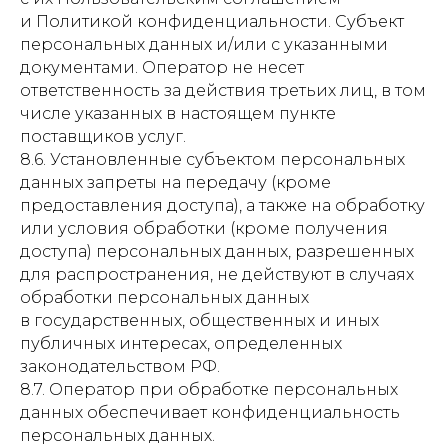
Косметология
и Политикой конфиденциальности. Субъект
Аппаратная косметология
персональных данных и/или с указанными
Уходы и чистки
документами. Оператор не несет
Инъекционная косметология
ответственность за действия третьих лиц, в том
Брови и ресницы
Коррекция, окрашивание бровей и ресниц
числе указанных в настоящем пункте
Ламинирование
поставщиков услуг.
Макияж
8.6. Установленные субъектом персональных
Визаж
данных запреты на передачу (кроме
Коррекция фигуры
предоставления доступа), а также на обработку
RSL SCULPTING Коррекция фигуры
Аппаратный массаж ICOONE
или условия обработки (кроме получения
Прессотерапия (массаж сжатым воздухом)
доступа) персональных данных, разрешенных
Парикмахерский зал
для распространения, не действуют в случаях
Женский зал
обработки персональных данных
Мужской зал
Детская стрижка
в государственных, общественных и иных
Стилисты
публичных интересах, определенных
Массажи и SPA
Эпиляция
законодательством РФ.
Массаж
Лазерная эпиляция
8.7. Оператор при обработке персональных
Массаж лица
Депиляция воском
данных обеспечивает конфиденциальность
Лаборатория КДЛ
Хаммам
La Sultane de Saba в Хаммаме
Анализ крови
персональных данных.