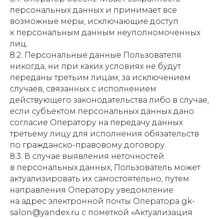
+7(925)008-88-99
персональных данных и принимает все
возможные меры, исключающие доступ
+7(499)504-88-99
к персональным данным неуполномоченных
Email:
лиц.
8.2. Персональные данные Пользователя
info@gkclinic.ru
никогда, ни при каких условиях не будут
переданы третьим лицам, за исключением
Московская область, Одинцовский
случаев, связанных с исполнением
округ, д. Солослово, СНТ Горки-2, ст.
132
действующего законодательства либо в случае,
Пн - Вс: 10:00 - 22:00
если субъектом персональных данных дано
согласие Оператору на передачу данных
третьему лицу для исполнения обязательств
по гражданско-правовому договору.
8.3. В случае выявления неточностей
в персональных данных, Пользователь может
актуализировать их самостоятельно, путем
направления Оператору уведомление
на адрес электронной почты Оператора gk-
salon@yandex.ru с пометкой «Актуализация