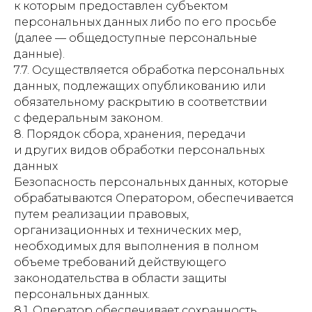
к которым предоставлен субъектом
персональных данных либо по его просьбе
(далее — общедоступные персональные
данные).
7.7. Осуществляется обработка персональных
данных, подлежащих опубликованию или
обязательному раскрытию в соответствии
с федеральным законом.
8. Порядок сбора, хранения, передачи
и других видов обработки персональных
данных
Безопасность персональных данных, которые
НАШИ КОНТАКТЫ
обрабатываются Оператором, обеспечивается
путем реализации правовых,
организационных и технических мер,
Telegram
WhatsApp
Instagram*
необходимых для выполнения в полном
объеме требований действующего
*деятельность организации Meta* запрещена на территории РФ
законодательства в области защиты
персональных данных.
Телефон:
8.1. Оператор обеспечивает сохранность