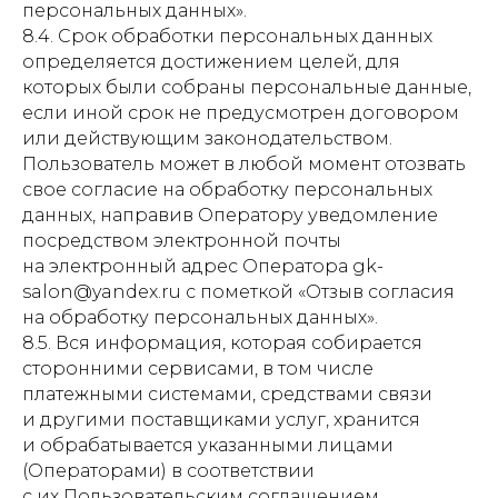
персональных данных».
8.4. Срок обработки персональных данных
определяется достижением целей, для
которых были собраны персональные данные,
если иной срок не предусмотрен договором
или действующим законодательством.
Пользователь может в любой момент отозвать
свое согласие на обработку персональных
данных, направив Оператору уведомление
посредством электронной почты
КЛИНИКА ГАРМОНИЯ КРАСОТЫ
на электронный адрес Оператора gk-
Медицинская
salon@yandex.ru с пометкой «Отзыв согласия
Л041-01162-
лицензия:
50/01874775
на обработку персональных данных».
8.5. Вся информация, которая собирается
Цены, приведённые на сайте, не окончательные, не являются публичной
офертой и носят информационный характер. Администрация оставляет за
сторонними сервисами, в том числе
собой право изменять цены. Вы можете уточнить стоимость по телефону.
платежными системами, средствами связи
и другими поставщиками услуг, хранится
и обрабатывается указанными лицами
(Операторами) в соответствии
с их Пользовательским соглашением
Наши услуги