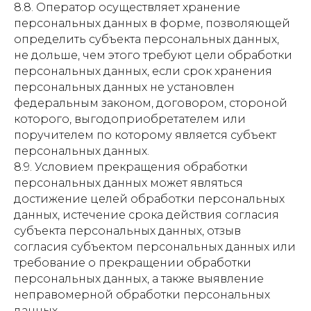
Массаж+хамам (10-15 мин)
Анализ мочи
8.8. Оператор осуществляет хранение
Витамины и микроэлементы
Обертывание
персональных данных в форме, позволяющей
Общеклинические исследования
Скрабирование
Диагностика герпесвирусных инфекций
определить субъекта персональных данных,
Стоматология
Чекап
не дольше, чем этого требуют цели обработки
Стоматолог
Ногтевой сервис
персональных данных, если срок хранения
Женский сервис
персональных данных не установлен
Детский сервис
федеральным законом, договором, стороной
Мужской сервис
которого, выгодоприобретателем или
Ортониксия / Протезирование
Гинекология
поручителем по которому является субъект
Гинеколог
персональных данных.
Трихология
8.9. Условием прекращения обработки
Трихология
персональных данных может являться
Меню сайта
Главная
достижение целей обработки персональных
О нас
данных, истечение срока действия согласия
Акции
субъекта персональных данных, отзыв
Цены
согласия субъектом персональных данных или
Аппараты
требование о прекращении обработки
Программы
персональных данных, а также выявление
Блог
неправомерной обработки персональных
Контакты
данных.